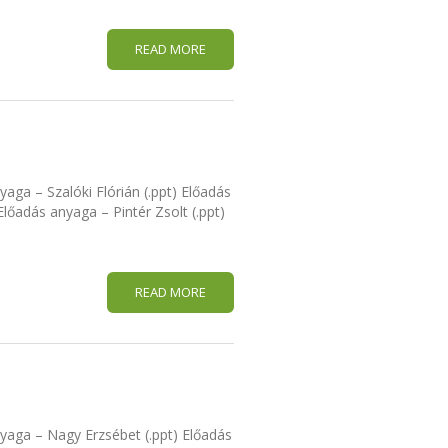
READ MORE
aga – Szalóki Flórián (.ppt) Előadás
lőadás anyaga – Pintér Zsolt (.ppt)
READ MORE
yaga – Nagy Erzsébet (.ppt) Előadás