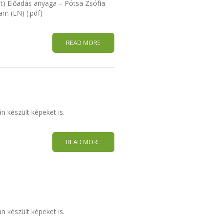
pt) Előadás anyaga – Pótsa Zsófia
am (EN) (.pdf)
READ MORE
n készült képeket is.
READ MORE
n készült képeket is.